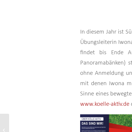
In diesem Jahr ist S
Übungsleiterin Iwon
findet bis Ende A
Panoramabänken) st
ohne Anmeldung und
mit denen Iwona mi
Sinne eines bewegten
www.koelle-aktiv.de
o
Fußballdamen: Aufstieg in