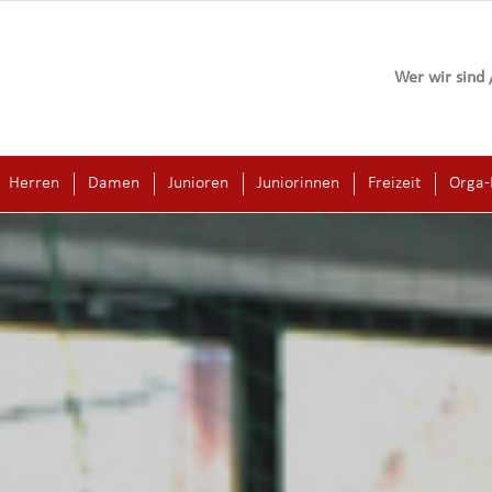
Wer wir sind 
Herren
Damen
Junioren
Juniorinnen
Freizeit
Orga-E