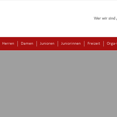
Wer wir sind 
Herren
Damen
Junioren
Juniorinnen
Freizeit
Orga-E