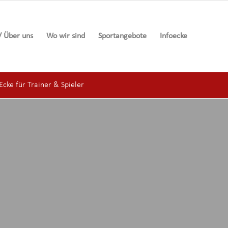
/ Über uns
Wo wir sind
Sportangebote
Infoecke
cke für Trainer & Spieler