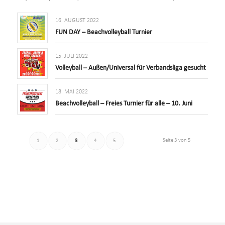
16. AUGUST 2022
FUN DAY – Beachvolleyball Turnier
15. JULI 2022
Volleyball – Außen/Universal für Verbandsliga gesucht
18. MAI 2022
Beachvolleyball – Freies Turnier für alle – 10. Juni
Seite 3 von 5
1
2
3
4
5