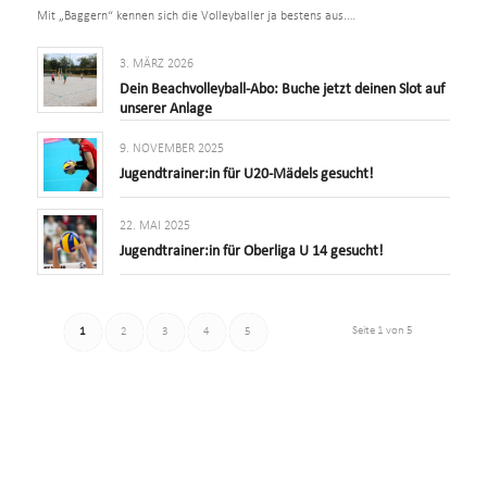
Mit „Baggern“ kennen sich die Volleyballer ja bestens aus.…
3. MÄRZ 2026
Dein Beachvolleyball-Abo: Buche jetzt deinen Slot auf
unserer Anlage
9. NOVEMBER 2025
Jugendtrainer:in für U20-Mädels gesucht!
22. MAI 2025
Jugendtrainer:in für Oberliga U 14 gesucht!
Seite 1 von 5
1
2
3
4
5